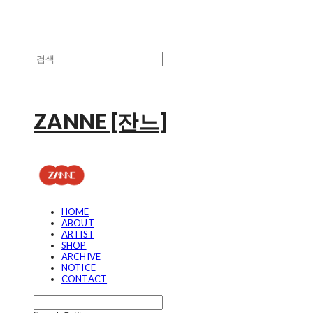
ZANNE [잔느]
HOME
ABOUT
ARTIST
SHOP
ARCHIVE
NOTICE
CONTACT