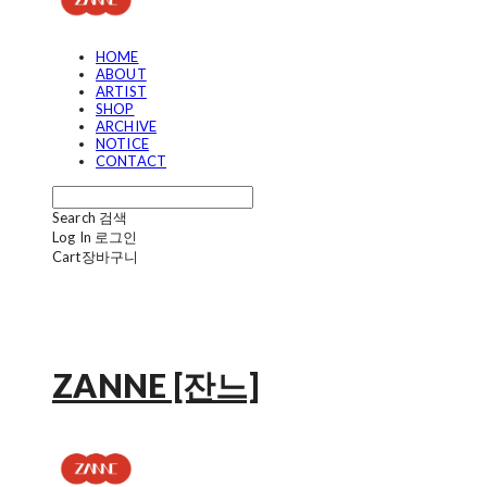
HOME
ABOUT
ARTIST
SHOP
ARCHIVE
NOTICE
CONTACT
Search
검색
Log In
로그인
Cart
장바구니
ZANNE [잔느]