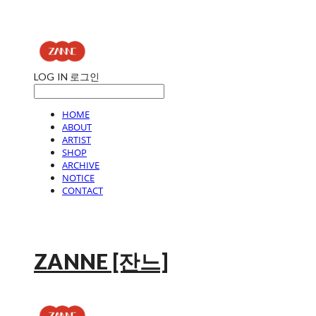
LOG IN
로그인
HOME
ABOUT
ARTIST
SHOP
ARCHIVE
NOTICE
CONTACT
ZANNE [잔느]