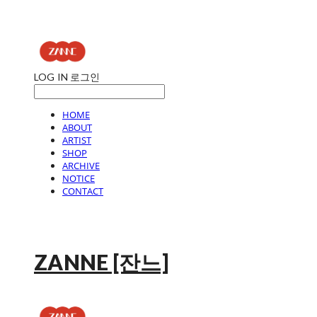
LOG IN
로그인
HOME
ABOUT
ARTIST
SHOP
ARCHIVE
NOTICE
CONTACT
ZANNE [잔느]