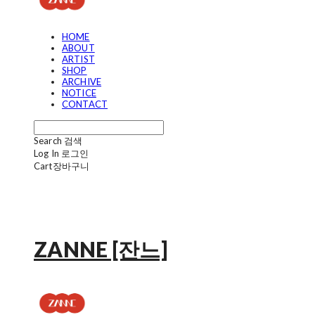
HOME
ABOUT
ARTIST
SHOP
ARCHIVE
NOTICE
CONTACT
Search
검색
Log In
로그인
Cart
장바구니
ZANNE [잔느]