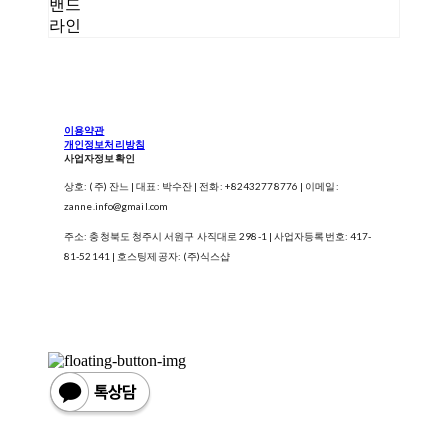
밴드
라인
이용약관
개인정보처리방침
사업자정보확인
상호: (주) 잔느 | 대표: 박수잔 | 전화: +82432778776 | 이메일:
zanne.info@gmail.com
주소: 충청북도 청주시 서원구 사직대로 298-1 | 사업자등록번호:
417-
81-52141
| 호스팅제공자: (주)식스샵