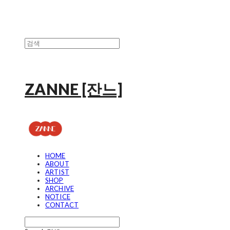
ZANNE [잔느]
HOME
ABOUT
ARTIST
SHOP
ARCHIVE
NOTICE
CONTACT