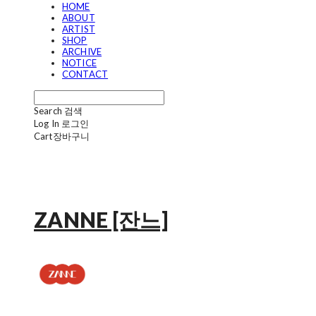
HOME
ABOUT
ARTIST
SHOP
ARCHIVE
NOTICE
CONTACT
Search
검색
Log In
로그인
Cart
장바구니
ZANNE [잔느]