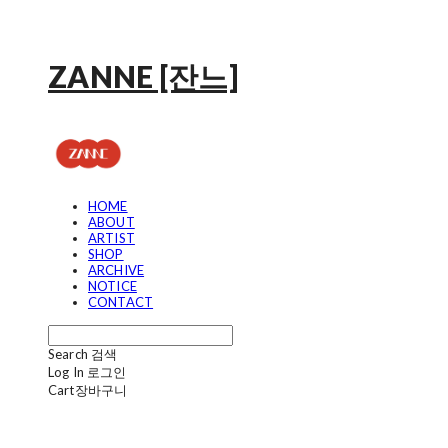
ZANNE [잔느]
HOME
ABOUT
ARTIST
SHOP
ARCHIVE
NOTICE
CONTACT
Search
검색
Log In
로그인
Cart
장바구니